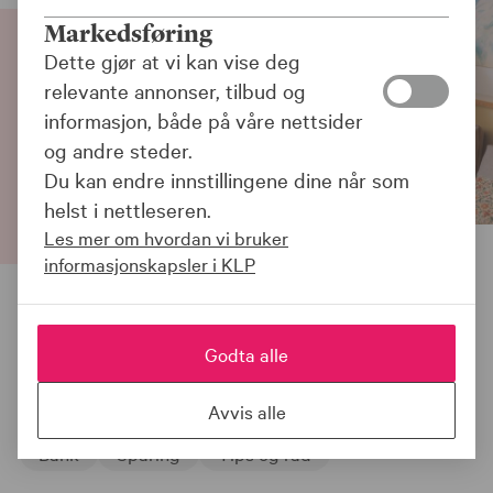
Markedsføring
Dette gjør at vi kan vise deg
relevante annonser, tilbud og
informasjon, både på våre nettsider
og andre steder.
Du kan endre innstillingene dine når som
helst i nettleseren.
Les mer om hvordan vi bruker
informasjonskapsler i KLP
Publisert:
07.08.2026 kl. 12:24
Godta alle
Sist oppdatert:
07.08.2026 kl. 12:13
Relaterte emner:
Avvis alle
Bank
Sparing
Tips og råd