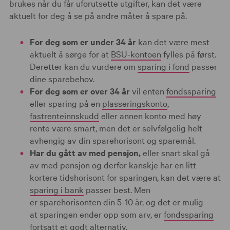
brukes når du får uforutsette utgifter, kan det være
aktuelt for deg å se på andre måter å spare på.
For deg som er under 34 år
kan det være mest
aktuelt å sørge for at
BSU-kontoen
fylles på først.
Deretter kan du vurdere om
sparing i fond
passer
dine sparebehov.
For deg som er over 34 år
vil enten
fondssparing
eller sparing på en
plasseringskonto
,
fastrenteinnskudd
eller annen konto med høy
rente være smart, men det er selvfølgelig helt
avhengig av din sparehorisont og sparemål.
Har du gått av med pensjon,
eller snart skal gå
av med pensjon og derfor kanskje har en litt
kortere tidshorisont for sparingen, kan det være at
sparing i bank
passer best. Men
er sparehorisonten din 5-10 år, og det er mulig
at sparingen ender opp som arv, er
fondssparing
fortsatt et godt alternativ.