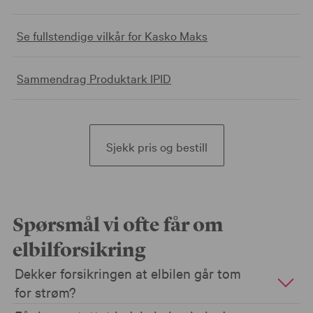
bilen er 10 år og inntil 30.000 kroner).
Fabrikkny bil dersom bilen blir totalskadet før den er 3
Se fullstendige vilkår for Kasko Maks
år gammel.
Sammendrag Produktark IPID
Sjekk pris og bestill
Spørsmål vi ofte får om
elbilforsikring
Dekker forsikringen at elbilen går tom
for strøm?