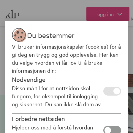
Logg inn
Du bestemmer
NSF-medlem?
sjekke pris og bestille
Klikk her for å
Vi bruker informasjonskapsler (cookies) for å
elbilforsikring
.
gi deg en trygg og god opplevelse. Her kan
du velge hvordan vi får lov til å bruke
Forsikring
informasjonen din:
Nødvendige
Disse må til for at nettsiden skal
fungere, for eksempel til innlogging
og sikkerhet. Du kan ikke slå dem av.
Forbedre nettsiden
Hjelper oss med å forstå hvordan