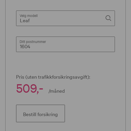
Velg modell
Ditt postnummer
Pris (uten trafikkforsikringsavgift):
509,-
/måned
Bestill forsikring