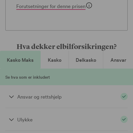
Forutsetninger for denne prisen
Hva dekker elbilforsikringen?
Kasko Maks
Kasko
Delkasko
Ansvar
Se hva som er inkludert
Ansvar og rettshjelp
Ansvar: Dekker erstatningsansvar ved skade på annen
Ulykke
bil eller personskade - i henhold til bilansvarsloven.
Rettshjelp: Du får dekket utgifter til juridisk bistand