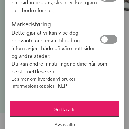
nettsiden brukes, slik at vi kan gjøre
den bedre for deg.
Markedsføring
Elbilforsikring
Dette gjør at vi kan vise deg
relevante annonser, tilbud og
Du som har jobb med pensjon i KLP, får
informasjon, både på våre nettsider
20 % lavere pris på elbilforsikring. Sjekk
og andre steder.
pris, da vel - kanskje kan du spare mer
Du kan endre innstillingene dine når som
enn du tror!
helst i nettleseren.
Les mer om hvordan vi bruker
informasjonskapsler i KLP
Sjekk pris og bestill
Godta alle
Avvis alle