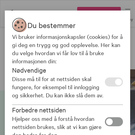
Logg inn
Meny
Du bestemmer
Vi bruker informasjonskapsler (cookies) for å
NSF-medlem?
NFSs innboforsikring
kjøper du her
.
gi deg en trygg og god opplevelse. Her kan
du velge hvordan vi får lov til å bruke
informasjonen din:
Forsikring
Nødvendige
Disse må til for at nettsiden skal
fungere, for eksempel til innlogging
og sikkerhet. Du kan ikke slå dem av.
Forbedre nettsiden
Hjelper oss med å forstå hvordan
nettsiden brukes, slik at vi kan gjøre
den bedre for deg.