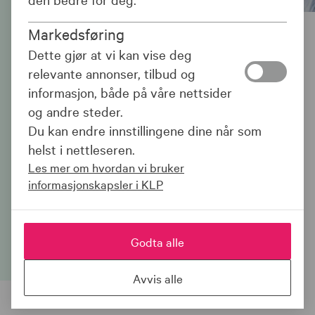
Markedsføring
Dette gjør at vi kan vise deg
Innboforsikring
relevante annonser, tilbud og
informasjon, både på våre nettsider
Uansett om du eier eller leier bolig,
og andre steder.
trenger du innboforsikring. Er du medlem
Du kan endre innstillingene dine når som
i KLP gjennom jobben din, får du 20 %
helst i nettleseren.
lavere pris på innboforsikring. Sjekk pris,
Les mer om hvordan vi bruker
da vel!
informasjonskapsler i KLP
Sjekk pris og bestill
Godta alle
Avvis alle