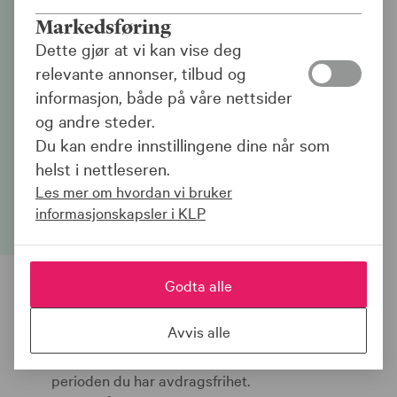
Avdragsfrihet på
Markedsføring
boliglånet
Dette gjør at vi kan vise deg
relevante annonser, tilbud og
Har du redusert inntekt i en periode, en
informasjon, både på våre nettsider
endret livssituasjon eller står du overfor
og andre steder.
andre økonomiske utfordringer? Da kan
Du kan endre innstillingene dine når som
avdragsfrihet på boliglånet være en
helst i nettleseren.
midlertidig løsning.
Les mer om hvordan vi bruker
informasjonskapsler i KLP
Godta alle
Dette er avdragsfrihet
Avvis alle
Du betaler kun renter og omkostninger på
boliglånet, mens selve avdragene blir utsatt i
perioden du har avdragsfrihet.