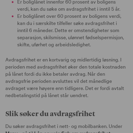
Er boliglånet innenfor 60 prosent av boligens
verdi, kan du søke om avdragsfrihet i inntil 5 år.
Er boliglånet over 60 prosent av boligens verdi,
kan du i særskilte tilfeller søke avdragsfrihet i
inntil 6 måneder. Dette er omstendigheter som
separasjon, skilsmisse, ulønnet fødselspermisjon,
skifte, uførhet og arbeidsledighet.
Avdragsfrihet er en kortvarig og midlertidig løsning. I
perioden med avdragsfrihet øker den totale kostnaden
på lånet fordi du ikke betaler avdrag. Når den
avdragsfrie perioden avsluttes vil det månedlige
avdraget være høyere enn tidligere. Det er fordi avtalt
nedbetalingstid på lånet står uendret.
Slik søker du avdragsfrihet
Du søker avdragsfrihet i nett- og mobilbanken. Under
Meny
- gå til
Lån
og velg
Søk om avdragsfrihet
.