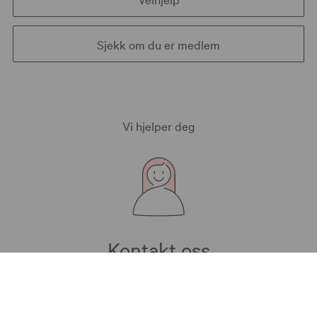
Sjekk om du er medlem
Vi hjelper deg
Kontakt oss
Bærekraft i KLP
Aktuelt