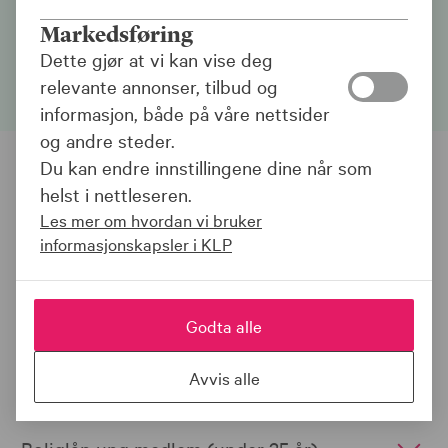
eller får utbetalt pensjon fra oss, er du
medlem, og får våre beste betingelser på
Markedsføring
lån.
Dette gjør at vi kan vise deg
relevante annonser, tilbud og
informasjon, både på våre nettsider
og andre steder.
Du kan endre innstillingene dine når som
helst i nettleseren.
Boliglån
Sparing og konto
Les mer om hvordan vi bruker
informasjonskapsler i KLP
Kort og dagligbank
Juridisk hjelp
Godta alle
Boliglån for medlemmer
Avvis alle
Boliglån medlem (over 35 år)