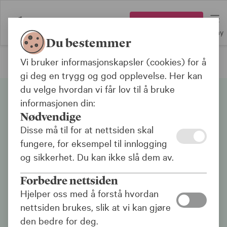
Logg inn
Meny
Du bestemmer
Vi bruker informasjonskapsler (cookies) for å
Bank
gi deg en trygg og god opplevelse. Her kan
du velge hvordan vi får lov til å bruke
Priser bank
informasjonen din:
Nødvendige
Disse må til for at nettsiden skal
I vår åpne prisliste finner du oversikt
fungere, for eksempel til innlogging
over alle priser, renter og gebyrer i KLP
og sikkerhet. Du kan ikke slå dem av.
Banken. Alle kunder får ferdig forhandlet
rente på både lån og innskudd - så
Forbedre nettsiden
slipper du å tenke på det.
Hjelper oss med å forstå hvordan
nettsiden brukes, slik at vi kan gjøre
Har du jobb med pensjonsordning i KLP
den bedre for deg.